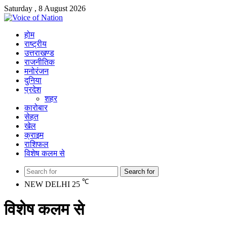
Saturday , 8 August 2026
होम
राष्ट्रीय
उत्तराखण्ड
राजनीतिक
मनोरंजन
दुनिया
प्रदेश
शहर
कारोबार
सेहत
खेल
क्राइम
राशिफल
विशेष कलम से
Search for
℃
NEW DELHI
25
विशेष कलम से