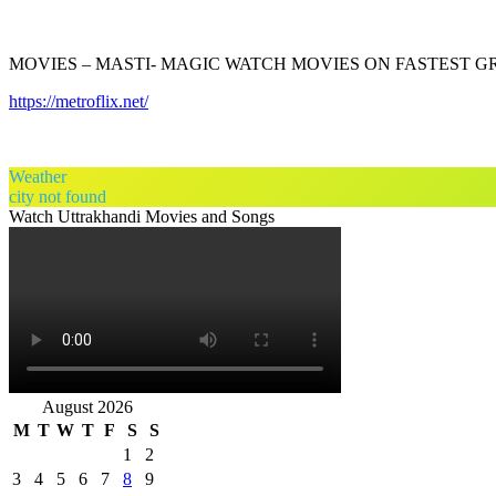
MOVIES – MASTI- MAGIC WATCH MOVIES ON FASTEST 
https://metroflix.net/
Weather
city not found
Watch Uttrakhandi Movies and Songs
August 2026
M
T
W
T
F
S
S
1
2
3
4
5
6
7
8
9