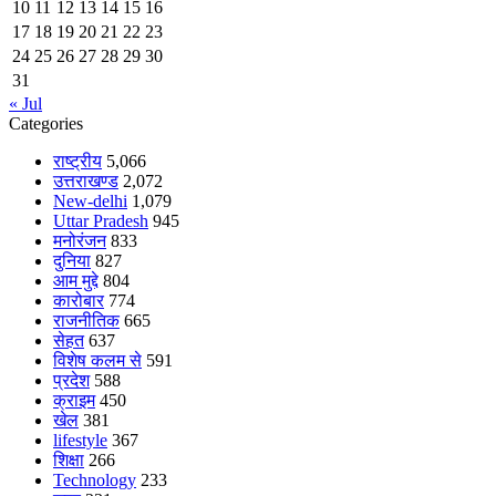
10
11
12
13
14
15
16
17
18
19
20
21
22
23
24
25
26
27
28
29
30
31
« Jul
Categories
राष्ट्रीय
5,066
उत्तराखण्ड
2,072
New-delhi
1,079
Uttar Pradesh
945
मनोरंजन
833
दुनिया
827
आम मुद्दे
804
कारोबार
774
राजनीतिक
665
सेहत
637
विशेष कलम से
591
प्रदेश
588
क्राइम
450
खेल
381
lifestyle
367
शिक्षा
266
Technology
233