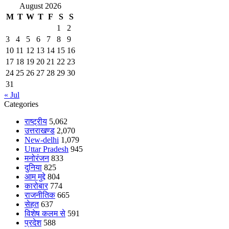
August 2026
M
T
W
T
F
S
S
1
2
3
4
5
6
7
8
9
10
11
12
13
14
15
16
17
18
19
20
21
22
23
24
25
26
27
28
29
30
31
« Jul
Categories
राष्ट्रीय
5,062
उत्तराखण्ड
2,070
New-delhi
1,079
Uttar Pradesh
945
मनोरंजन
833
दुनिया
825
आम मुद्दे
804
कारोबार
774
राजनीतिक
665
सेहत
637
विशेष कलम से
591
प्रदेश
588