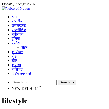
Friday , 7 August 2026
होम
राष्ट्रीय
उत्तराखण्ड
राजनीतिक
मनोरंजन
दुनिया
प्रदेश
शहर
कारोबार
सेहत
खेल
क्राइम
राशिफल
विशेष कलम से
Search for
℃
NEW DELHI
15
lifestyle