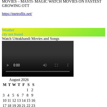
MOVIES – MASTI- MAGIC WATCH MOVIES ON FASTEST
GROWING OTT
https://metroflix.net/
Weather
city not found
Watch Uttrakhandi Movies and Songs
August 2026
M
T
W
T
F
S
S
1
2
3
4
5
6
7
8
9
10
11
12
13
14
15
16
17
18
19
20
21
22
23