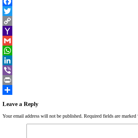
Facebook
Twitter
Copy
Link
Yahoo
Mail
Gmail
WhatsApp
LinkedIn
Viber
Print
Share
Leave a Reply
Your email address will not be published.
Required fields are marked