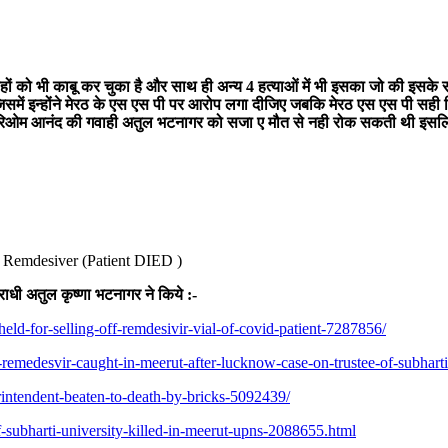
 गवाहों को भी काबू कर चुका है और साथ ही अन्य 4 हत्याओं में भी इसका जो की इसक
समें इन्होंने मेरठ के एस एस पी पर आरोप लगा दीजिए जबकि मेरठ एस एस पी सही दिशा
िओम आनंद की गवाही अतुल भटनागर को सजा ए मौत से नही रोक सकती थी इसलिए संदि
r Remdesiver (Patient DIED )
राधी अतुल कृष्णा भटनागर ने किये :-
-held-for-selling-off-remdesivir-vial-of-covid-patient-7287856/
-remedesvir-caught-in-meerut-after-lucknow-case-on-trustee-of-subhart
rintendent-beaten-to-death-by-bricks-5092439/
f-subharti-university-killed-in-meerut-upns-2088655.html