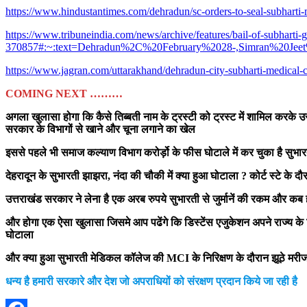
https://www.hindustantimes.com/dehradun/sc-orders-to-seal-subha
https://www.tribuneindia.com/news/archive/features/bail-of-subharti-
370857#:~:text=Dehradun%2C%20February%2028-,Simran%20Je
https://www.jagran.com/uttarakhand/dehradun-city-subharti-medical-
COMING NEXT ………
अगला खुलासा होगा कि कैसे तिब्बती नाम के ट्रस्टी को ट्रस्ट में शामिल करके 
सरकार के विभागों से खाने और चूना लगाने
का खेल
इससे पहले भी समाज कल्याण विभाग करोर्ड़ो के फीस घोटाले में कर चुका है सुभा
देहरादून के सुभारती झाझरा, नंदा की चौकी में क्या हुआ घोटाला ?
कोर्ट स्टे के द
उत्तराखंड सरकार ने लेना है एक अरब रुपये सुभारती से जुर्मानें की रकम और कब
और होगा एक ऐसा खुलासा जिसमे आप पढेंगे कि डिस्टेंस एजुकेशन अपने राज्य के
घोटाला
और क्या हुआ सुभारती मेडिकल कॉलेज की MCI के निरिक्षण के दौरान झूठे मरीज
धन्य है हमारी सरकारे और देश जो अपराधियों को संरक्षण प्रदान किये जा रही है