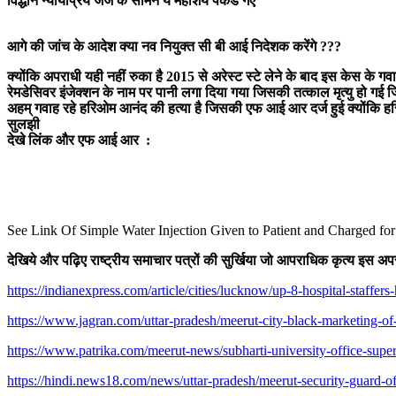
विद्धान न्यायप्रिय जज के सामने ये महाशय पकडे गए
आगे की जांच के आदेश
क्या नव नियुक्त सी बी आई निदेशक करेंगे ???
क्योंकि अपराधी यही नहीं रुका है 2015 से अरेस्ट स्टे लेने के बाद इस केस के
रेमडेसिवर इंजेक्शन के नाम पर पानी लगा दिया गया जिसकी तत्काल मृत्यु हो गई जि
अहम् गवाह
रहे
हरिओम आनंद की हत्या है जिसकी एफ आई आर दर्ज हुई क्योंकि हर
सुलझी
देखे लिंक और एफ आई आर :
See Link Of Simple Water Injection Given to Patient and Charged fo
देखिये और पढ़िए राष्ट्रीय समाचार पत्रों की सुर्खिया जो आपराधिक कृत्य इस अप
https://indianexpress.com/article/cities/lucknow/up-8-hospital-staffers
https://www.jagran.com/uttar-pradesh/meerut-city-black-marketing-of
https://www.patrika.com/meerut-news/subharti-university-office-supe
https://hindi.news18.com/news/uttar-pradesh/meerut-security-guard-o