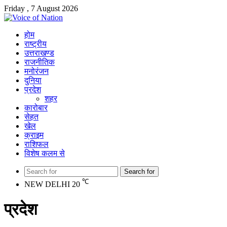
Friday , 7 August 2026
होम
राष्ट्रीय
उत्तराखण्ड
राजनीतिक
मनोरंजन
दुनिया
प्रदेश
शहर
कारोबार
सेहत
खेल
क्राइम
राशिफल
विशेष कलम से
Search for
℃
NEW DELHI
20
प्रदेश