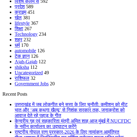
विशेष कलम से
592
प्रदेश
589
क्राइम
451
खेल
381
lifestyle
367
शिक्षा
267
Technology
234
शहर
232
धर्म
170
automobile
126
टेक ज्ञान
126
Ajab-Gajab
122
shiksha
112
Uncategorized
49
राशिफल
32
Government Jobs
20
Recent Posts
उत्तराखंड में जब लोकगीत बने सत्ता के लिए चुनौती: कमीशन को मीट
भात और ‘अब कथगा खैल्यू’ से निशंक सरकार तक, जनाक्रोश को
आवाज देते रहे पहाड़ के गीत
केन्द्रीय गृह एवं सहकारिता मंत्री अमित शाह आज मुंबई में NUCFDC
के नवीन कार्यालय का उद्घाटन करेंगे
राष्ट्रीय गोपाल रत्न पुरस्कार-2026 के लिए नामांकन आमंत्रित