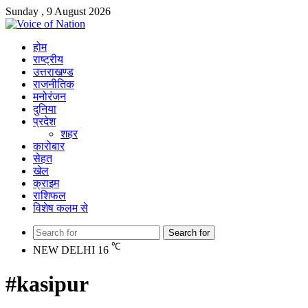
Sunday , 9 August 2026
होम
राष्ट्रीय
उत्तराखण्ड
राजनीतिक
मनोरंजन
दुनिया
प्रदेश
शहर
कारोबार
सेहत
खेल
क्राइम
राशिफल
विशेष कलम से
Search for
℃
NEW DELHI
16
#kasipur