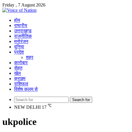
Friday , 7 August 2026
होम
राष्ट्रीय
उत्तराखण्ड
राजनीतिक
मनोरंजन
दुनिया
प्रदेश
शहर
कारोबार
सेहत
खेल
क्राइम
राशिफल
विशेष कलम से
Search for
℃
NEW DELHI
17
ukpolice