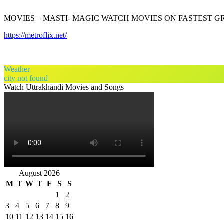
MOVIES – MASTI- MAGIC WATCH MOVIES ON FASTEST 
https://metroflix.net/
Weather
city not found
Watch Uttrakhandi Movies and Songs
August 2026
M
T
W
T
F
S
S
1
2
3
4
5
6
7
8
9
10
11
12
13
14
15
16