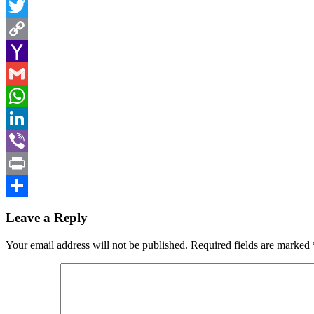
Facebook
Twitter
Copy
Link
Yahoo
Mail
Gmail
WhatsApp
LinkedIn
Viber
Print
Share
Leave a Reply
Your email address will not be published.
Required fields are marked