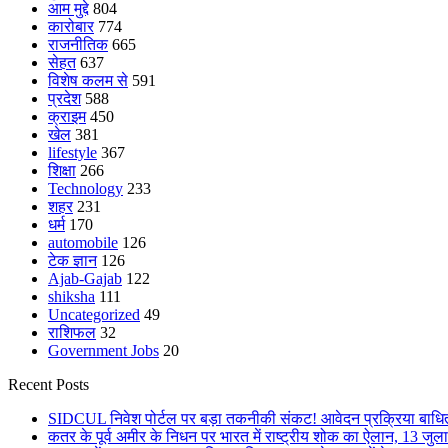
आम मुद्दे
804
कारोबार
774
राजनीतिक
665
सेहत
637
विशेष कलम से
591
प्रदेश
588
क्राइम
450
खेल
381
lifestyle
367
शिक्षा
266
Technology
233
शहर
231
धर्म
170
automobile
126
टेक ज्ञान
126
Ajab-Gajab
122
shiksha
111
Uncategorized
49
राशिफल
32
Government Jobs
20
Recent Posts
SIDCUL निवेश पोर्टल पर बड़ा तकनीकी संकट! आवेदन प्रक्रिया बाधित,
कतर के पूर्व अमीर के निधन पर भारत में राष्ट्रीय शोक का ऐलान, 13 जुल