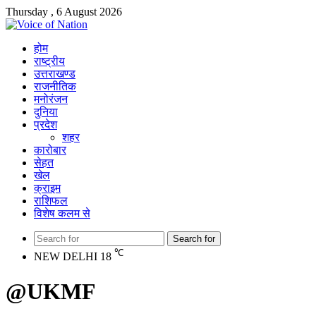
Thursday , 6 August 2026
होम
राष्ट्रीय
उत्तराखण्ड
राजनीतिक
मनोरंजन
दुनिया
प्रदेश
शहर
कारोबार
सेहत
खेल
क्राइम
राशिफल
विशेष कलम से
Search for
℃
NEW DELHI
18
@UKMF