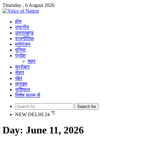
Thursday , 6 August 2026
होम
राष्ट्रीय
उत्तराखण्ड
राजनीतिक
मनोरंजन
दुनिया
प्रदेश
शहर
कारोबार
सेहत
खेल
क्राइम
राशिफल
विशेष कलम से
Search for
℃
NEW DELHI
24
Day:
June 11, 2026