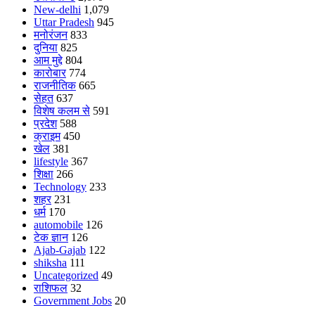
New-delhi
1,079
Uttar Pradesh
945
मनोरंजन
833
दुनिया
825
आम मुद्दे
804
कारोबार
774
राजनीतिक
665
सेहत
637
विशेष कलम से
591
प्रदेश
588
क्राइम
450
खेल
381
lifestyle
367
शिक्षा
266
Technology
233
शहर
231
धर्म
170
automobile
126
टेक ज्ञान
126
Ajab-Gajab
122
shiksha
111
Uncategorized
49
राशिफल
32
Government Jobs
20