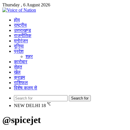
Thursday , 6 August 2026
होम
राष्ट्रीय
उत्तराखण्ड
राजनीतिक
मनोरंजन
दुनिया
प्रदेश
शहर
कारोबार
सेहत
खेल
क्राइम
राशिफल
विशेष कलम से
Search for
℃
NEW DELHI
18
@spicejet