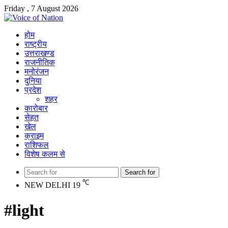
Friday , 7 August 2026
होम
राष्ट्रीय
उत्तराखण्ड
राजनीतिक
मनोरंजन
दुनिया
प्रदेश
शहर
कारोबार
सेहत
खेल
क्राइम
राशिफल
विशेष कलम से
Search for
℃
NEW DELHI
19
#light