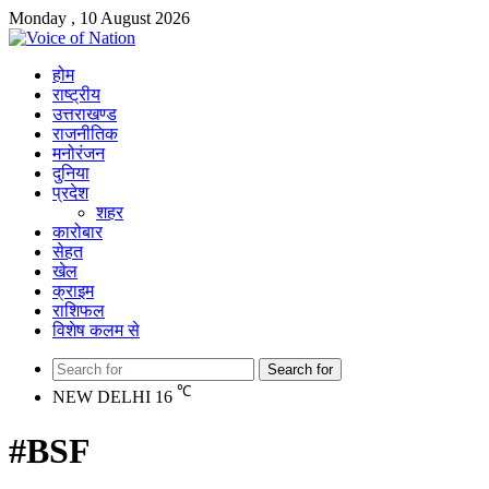
Monday , 10 August 2026
होम
राष्ट्रीय
उत्तराखण्ड
राजनीतिक
मनोरंजन
दुनिया
प्रदेश
शहर
कारोबार
सेहत
खेल
क्राइम
राशिफल
विशेष कलम से
Search for
℃
NEW DELHI
16
#BSF