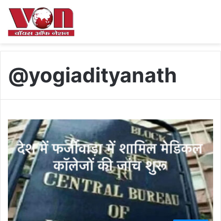
@yogiadityanath