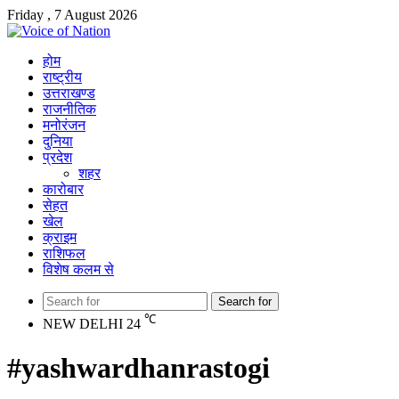
Friday , 7 August 2026
होम
राष्ट्रीय
उत्तराखण्ड
राजनीतिक
मनोरंजन
दुनिया
प्रदेश
शहर
कारोबार
सेहत
खेल
क्राइम
राशिफल
विशेष कलम से
Search for
℃
NEW DELHI
24
#yashwardhanrastogi