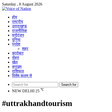
Saturday , 8 August 2026
होम
राष्ट्रीय
उत्तराखण्ड
राजनीतिक
मनोरंजन
दुनिया
प्रदेश
शहर
कारोबार
सेहत
खेल
क्राइम
राशिफल
विशेष कलम से
Search for
℃
NEW DELHI
25
#uttrakhandtourism