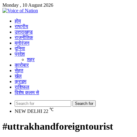
Monday , 10 August 2026
होम
राष्ट्रीय
उत्तराखण्ड
राजनीतिक
मनोरंजन
दुनिया
प्रदेश
शहर
कारोबार
सेहत
खेल
क्राइम
राशिफल
विशेष कलम से
Search for
℃
NEW DELHI
22
#uttrakhandforeigntourist