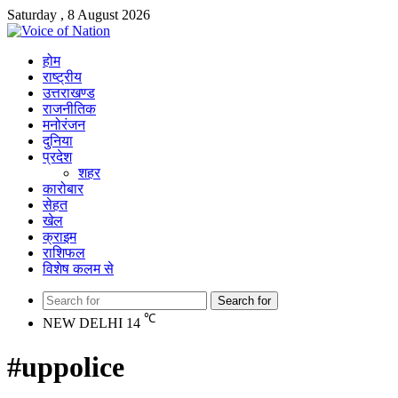
Saturday , 8 August 2026
होम
राष्ट्रीय
उत्तराखण्ड
राजनीतिक
मनोरंजन
दुनिया
प्रदेश
शहर
कारोबार
सेहत
खेल
क्राइम
राशिफल
विशेष कलम से
Search for
℃
NEW DELHI
14
#uppolice