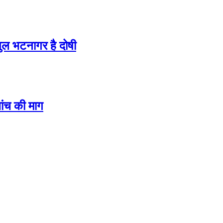
ल भटनागर है दोषी
ांच की माग