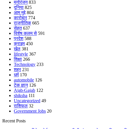
मनोरंजन
833
दुनिया
825
आम मुद्दे
804
कारोबार
774
राजनीतिक
665
सेहत
637
विशेष कलम से
591
प्रदेश
588
क्राइम
450
खेल
381
lifestyle
367
शिक्षा
266
Technology
233
शहर
231
धर्म
170
automobile
126
टेक ज्ञान
126
Ajab-Gajab
122
shiksha
111
Uncategorized
49
राशिफल
32
Government Jobs
20
Recent Posts