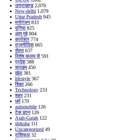
उत्तराखण्ड
2,070
New-delhi
1,079
Uttar Pradesh
945
मनोरंजन
833
दुनिया
825
आम मुद्दे
804
कारोबार
774
राजनीतिक
665
सेहत
637
विशेष कलम से
591
प्रदेश
588
क्राइम
450
खेल
381
lifestyle
367
शिक्षा
266
Technology
233
शहर
231
धर्म
170
automobile
126
टेक ज्ञान
126
Ajab-Gajab
122
shiksha
111
Uncategorized
49
राशिफल
32