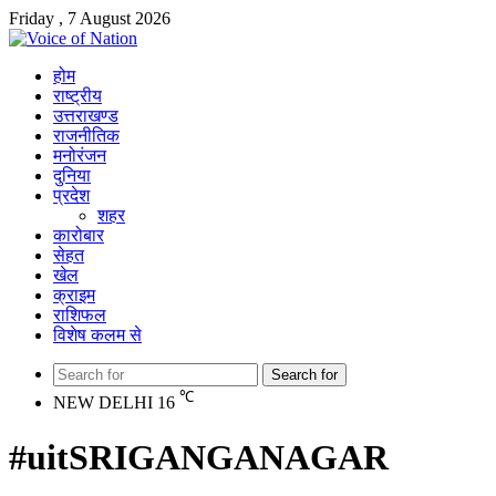
Friday , 7 August 2026
होम
राष्ट्रीय
उत्तराखण्ड
राजनीतिक
मनोरंजन
दुनिया
प्रदेश
शहर
कारोबार
सेहत
खेल
क्राइम
राशिफल
विशेष कलम से
Search for
℃
NEW DELHI
16
#uitSRIGANGANAGAR