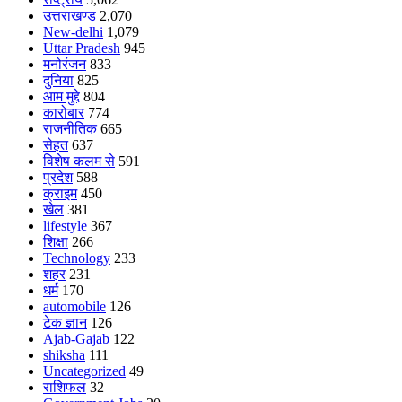
उत्तराखण्ड
2,070
New-delhi
1,079
Uttar Pradesh
945
मनोरंजन
833
दुनिया
825
आम मुद्दे
804
कारोबार
774
राजनीतिक
665
सेहत
637
विशेष कलम से
591
प्रदेश
588
क्राइम
450
खेल
381
lifestyle
367
शिक्षा
266
Technology
233
शहर
231
धर्म
170
automobile
126
टेक ज्ञान
126
Ajab-Gajab
122
shiksha
111
Uncategorized
49
राशिफल
32