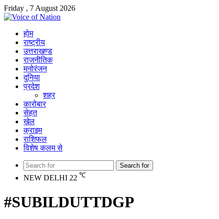
Friday , 7 August 2026
होम
राष्ट्रीय
उत्तराखण्ड
राजनीतिक
मनोरंजन
दुनिया
प्रदेश
शहर
कारोबार
सेहत
खेल
क्राइम
राशिफल
विशेष कलम से
Search for
℃
NEW DELHI
22
#SUBILDUTTDGP