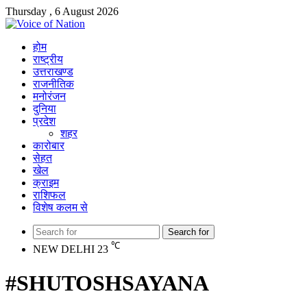
Thursday , 6 August 2026
होम
राष्ट्रीय
उत्तराखण्ड
राजनीतिक
मनोरंजन
दुनिया
प्रदेश
शहर
कारोबार
सेहत
खेल
क्राइम
राशिफल
विशेष कलम से
Search for
℃
NEW DELHI
23
#SHUTOSHSAYANA