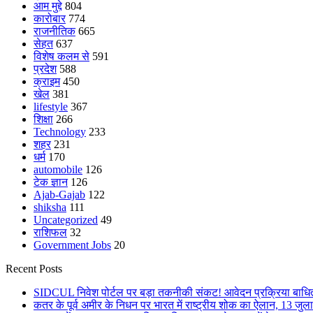
आम मुद्दे
804
कारोबार
774
राजनीतिक
665
सेहत
637
विशेष कलम से
591
प्रदेश
588
क्राइम
450
खेल
381
lifestyle
367
शिक्षा
266
Technology
233
शहर
231
धर्म
170
automobile
126
टेक ज्ञान
126
Ajab-Gajab
122
shiksha
111
Uncategorized
49
राशिफल
32
Government Jobs
20
Recent Posts
SIDCUL निवेश पोर्टल पर बड़ा तकनीकी संकट! आवेदन प्रक्रिया बाधित,
कतर के पूर्व अमीर के निधन पर भारत में राष्ट्रीय शोक का ऐलान, 13 जुल