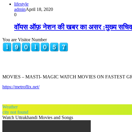
lifestyle
admin
April 18, 2020
0
वॉयस ऑफ़ नेशन की खबर का असर :मुख्य सचिव ने 
You are Visitor Number
MOVIES – MASTI- MAGIC WATCH MOVIES ON FASTEST 
https://metroflix.net/
Weather
city not found
Watch Uttrakhandi Movies and Songs