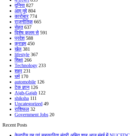
दुनिया
827
आम मुद्दे
804
कारोबार
774
राजनीतिक
665
सेहत
637
विशेष कलम से
591
प्रदेश
588
क्राइम
450
खेल
381
lifestyle
367
शिक्षा
266
Technology
233
शहर
231
धर्म
170
automobile
126
टेक ज्ञान
126
Ajab-Gajab
122
shiksha
111
Uncategorized
49
राशिफल
32
Government Jobs
20
Recent Posts
केन्द्रीय गृह एवं सहकारिता मंत्री अमित शाह आज मुंबई में NUCFDC