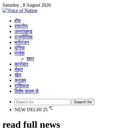
Saturday , 8 August 2026
होम
राष्ट्रीय
उत्तराखण्ड
राजनीतिक
मनोरंजन
दुनिया
प्रदेश
शहर
कारोबार
सेहत
खेल
क्राइम
राशिफल
विशेष कलम से
Search for
℃
NEW DELHI
25
read full news