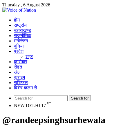
Thursday , 6 August 2026
होम
राष्ट्रीय
उत्तराखण्ड
राजनीतिक
मनोरंजन
दुनिया
प्रदेश
शहर
कारोबार
सेहत
खेल
क्राइम
राशिफल
विशेष कलम से
Search for
℃
NEW DELHI
17
@randeepsinghsurhewala