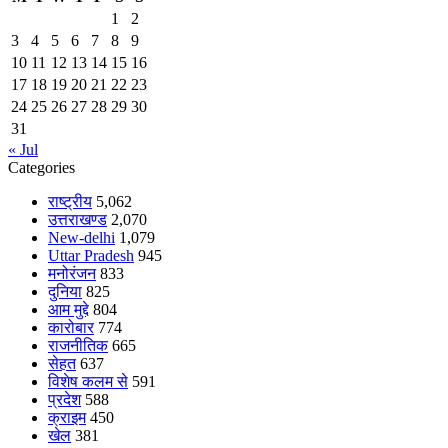
1
2
3
4
5
6
7
8
9
10
11
12
13
14
15
16
17
18
19
20
21
22
23
24
25
26
27
28
29
30
31
« Jul
Categories
राष्ट्रीय
5,062
उत्तराखण्ड
2,070
New-delhi
1,079
Uttar Pradesh
945
मनोरंजन
833
दुनिया
825
आम मुद्दे
804
कारोबार
774
राजनीतिक
665
सेहत
637
विशेष कलम से
591
प्रदेश
588
क्राइम
450
खेल
381