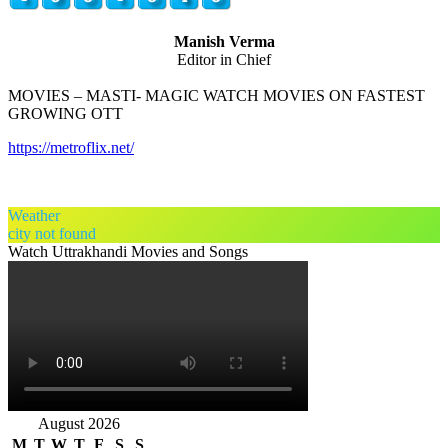
Manish Verma
Editor in Chief
MOVIES – MASTI- MAGIC WATCH MOVIES ON FASTEST
GROWING OTT
https://metroflix.net/
Weather
city not found
Watch Uttrakhandi Movies and Songs
August 2026
M
T
W
T
F
S
S