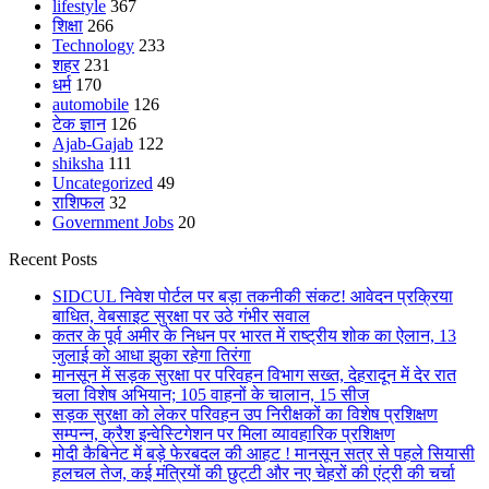
lifestyle
367
शिक्षा
266
Technology
233
शहर
231
धर्म
170
automobile
126
टेक ज्ञान
126
Ajab-Gajab
122
shiksha
111
Uncategorized
49
राशिफल
32
Government Jobs
20
Recent Posts
SIDCUL निवेश पोर्टल पर बड़ा तकनीकी संकट! आवेदन प्रक्रिया
बाधित, वेबसाइट सुरक्षा पर उठे गंभीर सवाल
कतर के पूर्व अमीर के निधन पर भारत में राष्ट्रीय शोक का ऐलान, 13
जुलाई को आधा झुका रहेगा तिरंगा
मानसून में सड़क सुरक्षा पर परिवहन विभाग सख्त, देहरादून में देर रात
चला विशेष अभियान; 105 वाहनों के चालान, 15 सीज
सड़क सुरक्षा को लेकर परिवहन उप निरीक्षकों का विशेष प्रशिक्षण
सम्पन्न, क्रैश इन्वेस्टिगेशन पर मिला व्यावहारिक प्रशिक्षण
मोदी कैबिनेट में बड़े फेरबदल की आहट ! मानसून सत्र से पहले सियासी
हलचल तेज, कई मंत्रियों की छुट्टी और नए चेहरों की एंट्री की चर्चा