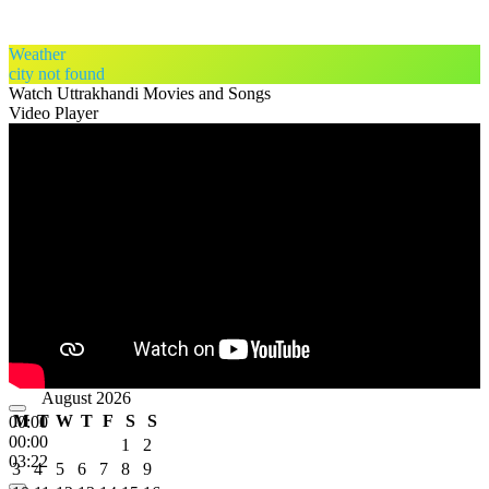
Weather
city not found
Watch Uttrakhandi Movies and Songs
Video Player
August 2026
M
T
W
T
F
S
S
00:00
00:00
1
2
03:22
3
4
5
6
7
8
9