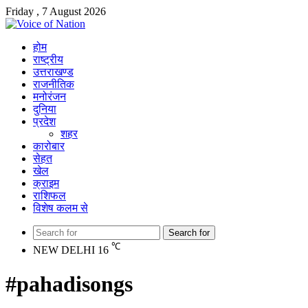
Friday , 7 August 2026
होम
राष्ट्रीय
उत्तराखण्ड
राजनीतिक
मनोरंजन
दुनिया
प्रदेश
शहर
कारोबार
सेहत
खेल
क्राइम
राशिफल
विशेष कलम से
Search for
℃
NEW DELHI
16
#pahadisongs