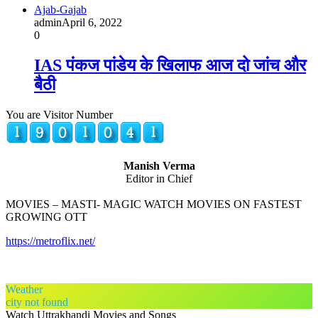
Ajab-Gajab
admin
April 6, 2022
0
IAS पंकज पांडेय के खिलाफ आज दो जांच और
बैठी
You are Visitor Number
Manish Verma
Editor in Chief
MOVIES – MASTI- MAGIC WATCH MOVIES ON FASTEST
GROWING OTT
https://metroflix.net/
Weather
city not found
Watch Uttrakhandi Movies and Songs