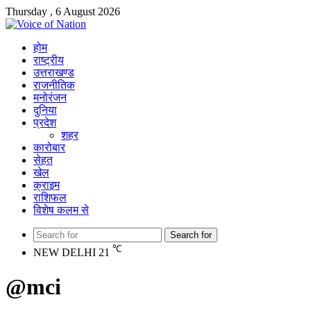
Thursday , 6 August 2026
होम
राष्ट्रीय
उत्तराखण्ड
राजनीतिक
मनोरंजन
दुनिया
प्रदेश
शहर
कारोबार
सेहत
खेल
क्राइम
राशिफल
विशेष कलम से
Search for
℃
NEW DELHI
21
@mci