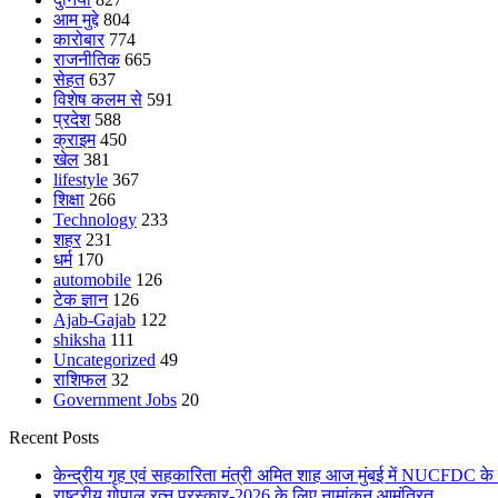
आम मुद्दे
804
कारोबार
774
राजनीतिक
665
सेहत
637
विशेष कलम से
591
प्रदेश
588
क्राइम
450
खेल
381
lifestyle
367
शिक्षा
266
Technology
233
शहर
231
धर्म
170
automobile
126
टेक ज्ञान
126
Ajab-Gajab
122
shiksha
111
Uncategorized
49
राशिफल
32
Government Jobs
20
Recent Posts
केन्द्रीय गृह एवं सहकारिता मंत्री अमित शाह आज मुंबई में NUCFDC के 
राष्ट्रीय गोपाल रत्न पुरस्कार-2026 के लिए नामांकन आमंत्रित