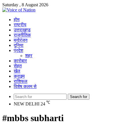
Saturday , 8 August 2026
होम
राष्ट्रीय
उत्तराखण्ड
राजनीतिक
मनोरंजन
दुनिया
प्रदेश
शहर
कारोबार
सेहत
खेल
क्राइम
राशिफल
विशेष कलम से
Search for
℃
NEW DELHI
24
#mbbs subharti