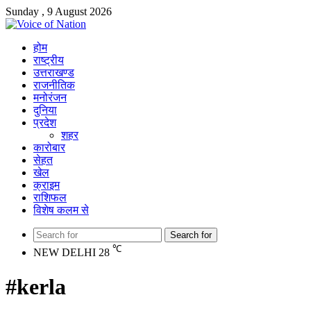
Sunday , 9 August 2026
होम
राष्ट्रीय
उत्तराखण्ड
राजनीतिक
मनोरंजन
दुनिया
प्रदेश
शहर
कारोबार
सेहत
खेल
क्राइम
राशिफल
विशेष कलम से
Search for
℃
NEW DELHI
28
#kerla