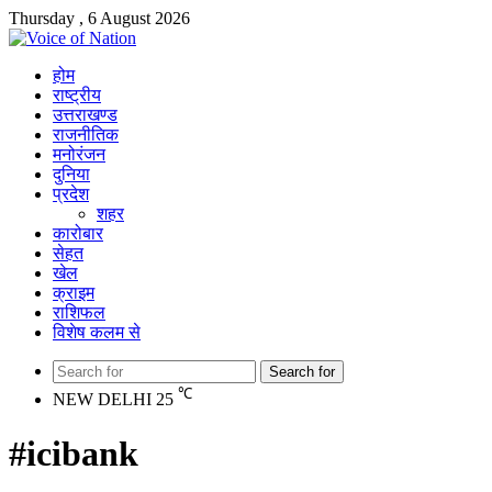
Thursday , 6 August 2026
होम
राष्ट्रीय
उत्तराखण्ड
राजनीतिक
मनोरंजन
दुनिया
प्रदेश
शहर
कारोबार
सेहत
खेल
क्राइम
राशिफल
विशेष कलम से
Search for
℃
NEW DELHI
25
#icibank