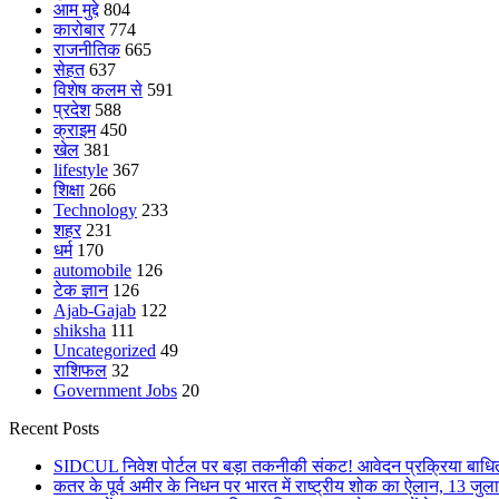
आम मुद्दे
804
कारोबार
774
राजनीतिक
665
सेहत
637
विशेष कलम से
591
प्रदेश
588
क्राइम
450
खेल
381
lifestyle
367
शिक्षा
266
Technology
233
शहर
231
धर्म
170
automobile
126
टेक ज्ञान
126
Ajab-Gajab
122
shiksha
111
Uncategorized
49
राशिफल
32
Government Jobs
20
Recent Posts
SIDCUL निवेश पोर्टल पर बड़ा तकनीकी संकट! आवेदन प्रक्रिया बाधित,
कतर के पूर्व अमीर के निधन पर भारत में राष्ट्रीय शोक का ऐलान, 13 जुल