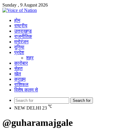
Sunday , 9 August 2026
होम
राष्ट्रीय
उत्तराखण्ड
राजनीतिक
मनोरंजन
दुनिया
प्रदेश
शहर
कारोबार
सेहत
खेल
क्राइम
राशिफल
विशेष कलम से
Search for
℃
NEW DELHI
23
@guharamajgale