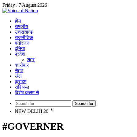
Friday , 7 August 2026
होम
राष्ट्रीय
उत्तराखण्ड
राजनीतिक
मनोरंजन
दुनिया
प्रदेश
शहर
कारोबार
सेहत
खेल
क्राइम
राशिफल
विशेष कलम से
Search for
℃
NEW DELHI
20
#GOVERNER