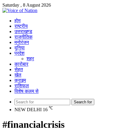
Saturday , 8 August 2026
होम
राष्ट्रीय
उत्तराखण्ड
राजनीतिक
मनोरंजन
दुनिया
प्रदेश
शहर
कारोबार
सेहत
खेल
क्राइम
राशिफल
विशेष कलम से
Search for
℃
NEW DELHI
16
#financialcrisis