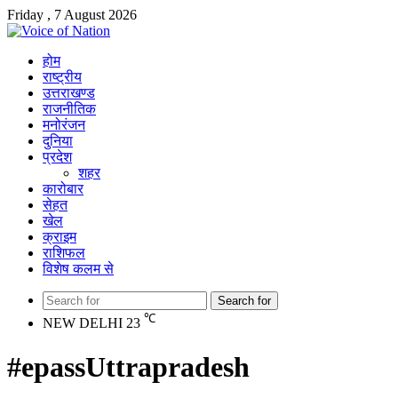
Friday , 7 August 2026
होम
राष्ट्रीय
उत्तराखण्ड
राजनीतिक
मनोरंजन
दुनिया
प्रदेश
शहर
कारोबार
सेहत
खेल
क्राइम
राशिफल
विशेष कलम से
Search for
℃
NEW DELHI
23
#epassUttrapradesh