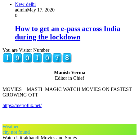
New-delhi
admin
May 17, 2020
0
How to get an e-pass across India
during the lockdown
You are Visitor Number
Manish Verma
Editor in Chief
MOVIES – MASTI- MAGIC WATCH MOVIES ON FASTEST
GROWING OTT
https://metroflix.net/
Weather
city not found
Watch Uttrakhandi Movies and Songs