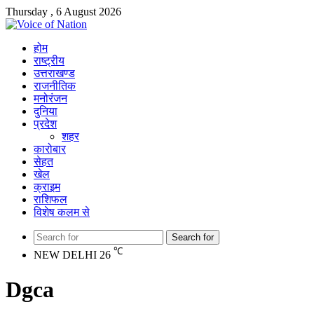
Thursday , 6 August 2026
होम
राष्ट्रीय
उत्तराखण्ड
राजनीतिक
मनोरंजन
दुनिया
प्रदेश
शहर
कारोबार
सेहत
खेल
क्राइम
राशिफल
विशेष कलम से
Search for
℃
NEW DELHI
26
Dgca