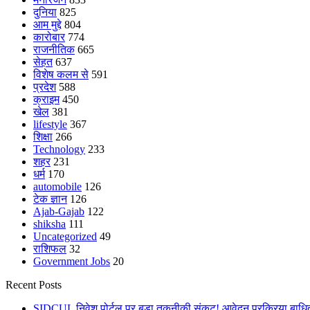
दुनिया
825
आम मुद्दे
804
कारोबार
774
राजनीतिक
665
सेहत
637
विशेष कलम से
591
प्रदेश
588
क्राइम
450
खेल
381
lifestyle
367
शिक्षा
266
Technology
233
शहर
231
धर्म
170
automobile
126
टेक ज्ञान
126
Ajab-Gajab
122
shiksha
111
Uncategorized
49
राशिफल
32
Government Jobs
20
Recent Posts
SIDCUL निवेश पोर्टल पर बड़ा तकनीकी संकट! आवेदन प्रक्रिया बाधित,