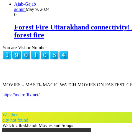
Ajab-Gajab
admin
May 9, 2024
0
Forest Fire Uttarakhand connectivity! 
forest fire
You are Visitor Number
MOVIES – MASTI- MAGIC WATCH MOVIES ON FASTEST 
https://metroflix.net/
Weather
city not found
Watch Uttrakhandi Movies and Songs