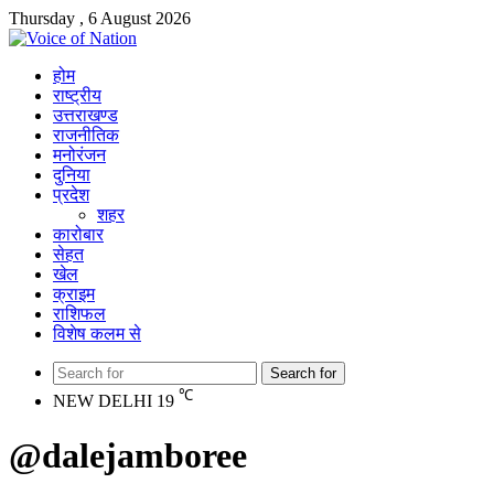
Thursday , 6 August 2026
होम
राष्ट्रीय
उत्तराखण्ड
राजनीतिक
मनोरंजन
दुनिया
प्रदेश
शहर
कारोबार
सेहत
खेल
क्राइम
राशिफल
विशेष कलम से
Search for
℃
NEW DELHI
19
@dalejamboree