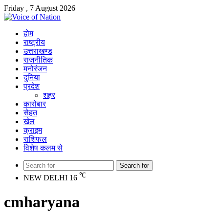
Friday , 7 August 2026
होम
राष्ट्रीय
उत्तराखण्ड
राजनीतिक
मनोरंजन
दुनिया
प्रदेश
शहर
कारोबार
सेहत
खेल
क्राइम
राशिफल
विशेष कलम से
Search for
℃
NEW DELHI
16
cmharyana