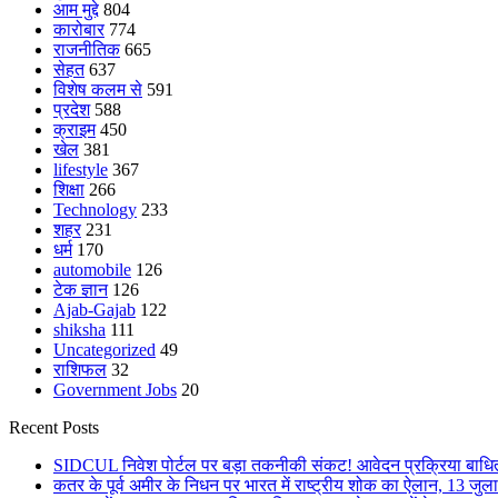
आम मुद्दे
804
कारोबार
774
राजनीतिक
665
सेहत
637
विशेष कलम से
591
प्रदेश
588
क्राइम
450
खेल
381
lifestyle
367
शिक्षा
266
Technology
233
शहर
231
धर्म
170
automobile
126
टेक ज्ञान
126
Ajab-Gajab
122
shiksha
111
Uncategorized
49
राशिफल
32
Government Jobs
20
Recent Posts
SIDCUL निवेश पोर्टल पर बड़ा तकनीकी संकट! आवेदन प्रक्रिया बाधित,
कतर के पूर्व अमीर के निधन पर भारत में राष्ट्रीय शोक का ऐलान, 13 जुल