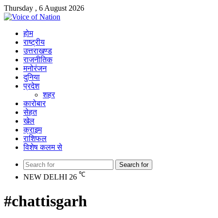
Thursday , 6 August 2026
होम
राष्ट्रीय
उत्तराखण्ड
राजनीतिक
मनोरंजन
दुनिया
प्रदेश
शहर
कारोबार
सेहत
खेल
क्राइम
राशिफल
विशेष कलम से
Search for
℃
NEW DELHI
26
#chattisgarh