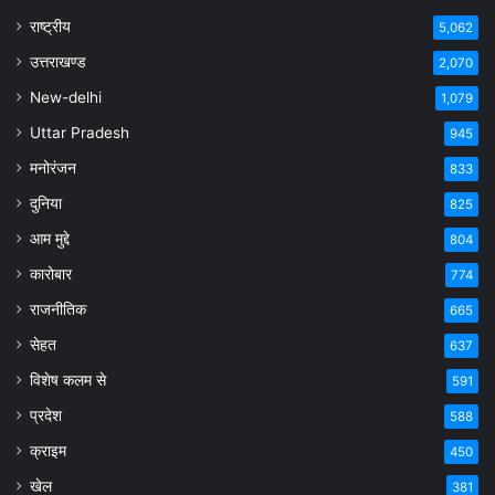
राष्ट्रीय
5,062
उत्तराखण्ड
2,070
New-delhi
1,079
Uttar Pradesh
945
मनोरंजन
833
दुनिया
825
आम मुद्दे
804
कारोबार
774
राजनीतिक
665
सेहत
637
विशेष कलम से
591
प्रदेश
588
क्राइम
450
खेल
381