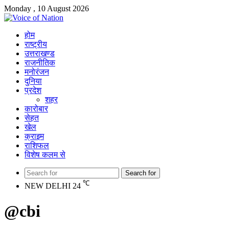
Monday , 10 August 2026
होम
राष्ट्रीय
उत्तराखण्ड
राजनीतिक
मनोरंजन
दुनिया
प्रदेश
शहर
कारोबार
सेहत
खेल
क्राइम
राशिफल
विशेष कलम से
Search for
℃
NEW DELHI
24
@cbi