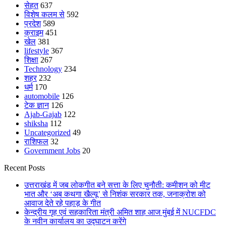
सेहत
637
विशेष कलम से
592
प्रदेश
589
क्राइम
451
खेल
381
lifestyle
367
शिक्षा
267
Technology
234
शहर
232
धर्म
170
automobile
126
टेक ज्ञान
126
Ajab-Gajab
122
shiksha
112
Uncategorized
49
राशिफल
32
Government Jobs
20
Recent Posts
उत्तराखंड में जब लोकगीत बने सत्ता के लिए चुनौती: कमीशन को मीट
भात और ‘अब कथगा खैल्यू’ से निशंक सरकार तक, जनाक्रोश को
आवाज देते रहे पहाड़ के गीत
केन्द्रीय गृह एवं सहकारिता मंत्री अमित शाह आज मुंबई में NUCFDC
के नवीन कार्यालय का उद्घाटन करेंगे