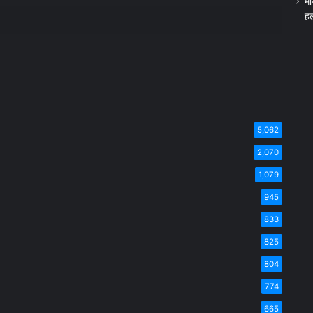
मो
हल
5,062
2,070
1,079
945
833
825
804
774
665