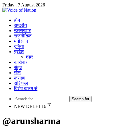
Friday , 7 August 2026
होम
राष्ट्रीय
उत्तराखण्ड
राजनीतिक
मनोरंजन
दुनिया
प्रदेश
शहर
कारोबार
सेहत
खेल
क्राइम
राशिफल
विशेष कलम से
Search for
℃
NEW DELHI
16
@arunsharma