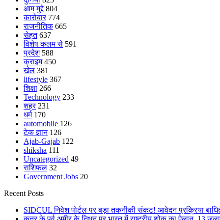
आम मुद्दे
804
कारोबार
774
राजनीतिक
665
सेहत
637
विशेष कलम से
591
प्रदेश
588
क्राइम
450
खेल
381
lifestyle
367
शिक्षा
266
Technology
233
शहर
231
धर्म
170
automobile
126
टेक ज्ञान
126
Ajab-Gajab
122
shiksha
111
Uncategorized
49
राशिफल
32
Government Jobs
20
Recent Posts
SIDCUL निवेश पोर्टल पर बड़ा तकनीकी संकट! आवेदन प्रक्रिया बाधित,
कतर के पूर्व अमीर के निधन पर भारत में राष्ट्रीय शोक का ऐलान, 13 जुल