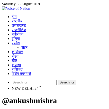
Saturday , 8 August 2026
होम
राष्ट्रीय
उत्तराखण्ड
राजनीतिक
मनोरंजन
दुनिया
प्रदेश
शहर
कारोबार
सेहत
खेल
क्राइम
राशिफल
विशेष कलम से
Search for
℃
NEW DELHI
24
@ankushmishra