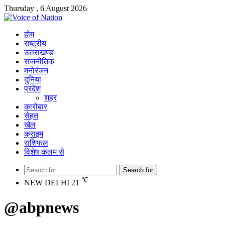
Thursday , 6 August 2026
होम
राष्ट्रीय
उत्तराखण्ड
राजनीतिक
मनोरंजन
दुनिया
प्रदेश
शहर
कारोबार
सेहत
खेल
क्राइम
राशिफल
विशेष कलम से
Search for
℃
NEW DELHI
21
@abpnews