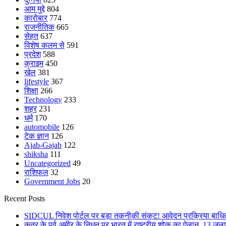
आम मुद्दे
804
कारोबार
774
राजनीतिक
665
सेहत
637
विशेष कलम से
591
प्रदेश
588
क्राइम
450
खेल
381
lifestyle
367
शिक्षा
266
Technology
233
शहर
231
धर्म
170
automobile
126
टेक ज्ञान
126
Ajab-Gajab
122
shiksha
111
Uncategorized
49
राशिफल
32
Government Jobs
20
Recent Posts
SIDCUL निवेश पोर्टल पर बड़ा तकनीकी संकट! आवेदन प्रक्रिया बाधित,
कतर के पूर्व अमीर के निधन पर भारत में राष्ट्रीय शोक का ऐलान, 13 जुल