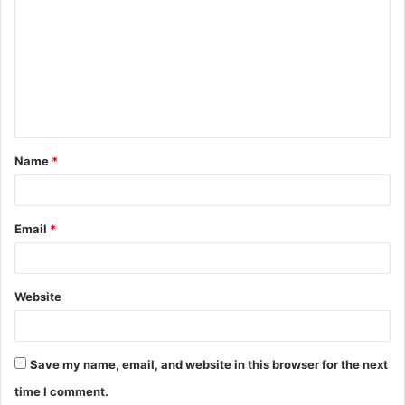
o
m
m
e
n
t
Name
*
*
Email
*
Website
Save my name, email, and website in this browser for the next
time I comment.