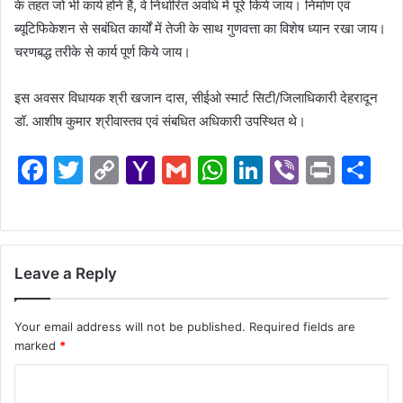
के तहत जो भी कार्य होने हैं, वे निर्धारित अवधि में पूरे किये जाय। निर्माण एवं
ब्यूटिफिकेशन से सबंधित कार्यों में तेजी के साथ गुणवत्ता का विशेष ध्यान रखा जाय।
चरणबद्ध तरीके से कार्य पूर्ण किये जाय।
इस अवसर विधायक श्री खजान दास, सीईओ स्मार्ट सिटी/जिलाधिकारी देहरादून
डॉ. आशीष कुमार श्रीवास्तव एवं संबधित अधिकारी उपस्थित थे।
F
T
C
Y
G
W
Li
Vi
Pr
S
a
w
o
a
m
h
n
b
in
h
c
itt
p
h
ai
at
k
er
t
ar
e
er
y
o
l
s
e
e
Leave a Reply
b
Li
o
A
dI
o
n
M
p
n
Your email address will not be published.
Required fields are
o
k
ai
p
marked
*
k
l
C