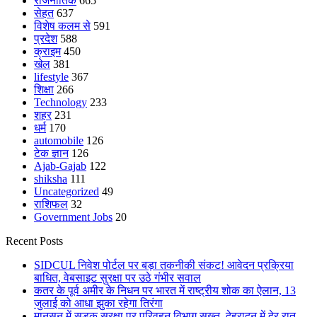
राजनीतिक
665
सेहत
637
विशेष कलम से
591
प्रदेश
588
क्राइम
450
खेल
381
lifestyle
367
शिक्षा
266
Technology
233
शहर
231
धर्म
170
automobile
126
टेक ज्ञान
126
Ajab-Gajab
122
shiksha
111
Uncategorized
49
राशिफल
32
Government Jobs
20
Recent Posts
SIDCUL निवेश पोर्टल पर बड़ा तकनीकी संकट! आवेदन प्रक्रिया
बाधित, वेबसाइट सुरक्षा पर उठे गंभीर सवाल
कतर के पूर्व अमीर के निधन पर भारत में राष्ट्रीय शोक का ऐलान, 13
जुलाई को आधा झुका रहेगा तिरंगा
मानसून में सड़क सुरक्षा पर परिवहन विभाग सख्त, देहरादून में देर रात