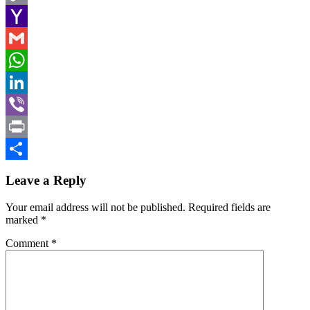
Copy
Link
Yahoo
Mail
Gmail
WhatsApp
LinkedIn
Viber
Print
Share
Leave a Reply
Your email address will not be published.
Required fields are
marked
*
Comment
*