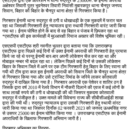
एसटीएफ द्वारा एक ऑपरेशन में थाना रुद्रपुर के 25000रु. के ईनामी अपराधी
अक्षेश्वर तिवारी पुत्र भुवनेश्वर तिवारी निवासी मुबारकपुर थाना चैनपुर जनपद
सिवान, बिहार को बिहार के चैनपुर थाना क्षेत्र से गिरफ्तार किया है।
गिरफ्तार ईनामी थाना रुद्रपुर से ठगी व धोखाधड़ी के एक मुकदमें में फरार चल
रहा था जिसकी गिरफ्तारी हेतु न्यायालय द्वारा स्थायी गिरफ्तारी वारंट जारी किया
गया था। ईनाम घोषित होने के बाद से वह बिहार व पंजाब में छिपकर रहा था
*एसटीएफ की इस कार्यवाही में मु0आरक्षी रियाज अख्तर की विशेष भूमिका रही।
एसएसपी एसटीएफ श्री नवनीत भुल्लर द्वारा बताया गया कि उत्तराखण्ड
एसटीएफ द्वारा पिछले कई दिनों से उक्त ईनामी अपराधी की गिरफ्तारी हेतु प्रयास
किये जा रहे थे परन्तु ईनामी बार-बार अपनी लोकेशन चेंज कर रहा था और
मोबाइल नम्बर भी बदल रहा था। लेकिन पिछले कई दिनों से उसकी लोकेशन
बिहार के सिवान जिले में आने पर एक टीम गिरफ्तारी हेतु बिहार के लिए रवाना की
गयी थी टीम द्वारा कल इस ईनामी अपराधी को सिवान जिले के चैनपुर थाना क्षेत्र
से गिरफ्तार किया गया और उसे ट्रांजिट रिमांड के जरिये लाकर कोतवाली
रुद्रपुर में दाखिल किया गया है। गिरफ्तार अपराधी एक पेशेवर व शातिर ठग है
जिसके द्वारा वर्ष 2010 में रेलवे विभाग में नौकरी दिलाने की एवज में कई लोगों के
साथ लाखों रुपये की ठगी व धोखाधड़ी की थी जिसपर मुकदमा कोतवाली
रुद्रपुर में पंजीकृत है। उक्त मामले की विवेचना राज्य की सीबीसीआईडी शाखा
द्वारा की गयी थी। रुद्रपुर न्यायालय द्वारा उसकी गिरफ्तारी हेतु स्थायी वांरट
जारी किया गया था जिसपर दिनाँक 02 फरवरी 2023 को जनपद ऊधमसिंह नगर
से उसपर 25000 का ईनाम घोषित किया गया । उत्तराखण्ड एसटीएफ का ईनामी
अपराधियों के खिलाफ गिरफ्तारी अभियान जारी है।
गिरफ्तार अभियुक्त का विवरण-