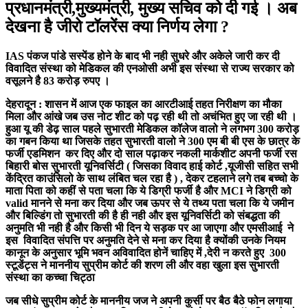
प्रधानमंत्री,मुख्यमंत्री, मुख्य सचिव को दी गई । अब
देखना है जीरो टॉलरेंस क्या निर्णय लेगा ?
IAS पंकज पांडे सस्पेंड होने के बाद भी नही सुधरे और अकेले जारी कर दी
विवादित संस्था को मेडिकल की एनओसी अभी इस संस्था से राज्य सरकार को
वसूलने है 83 करोड़ रुपए ।
देहरादून : शासन में आज एक फाइल का आरटीआई तहत निरीक्षण का मौका
मिला और आंखे जब उस नोट शीट को पढ़ रही थी तो अचंभित हुए जा रही थी ।
हुआ यू की डेढ़ साल पहले सुभारती मेडिकल कॉलेज वालो ने लगभग 300 करोड़
का गबन किया था जिसके तहत सुभारती वालो ने 300 एम बी बी एस के छात्र के
फर्जी एडमिशन कर दिए और दो साल पढ़ाकर नकली मार्कशीट अपनी फर्जी रस
बिहारी बोस सुभारती यूनिवर्सिटी ( जिसका विवाद हाई कोर्ट ,यूजीसी सहित सभी
केंद्रित काउंसिलो के साथ लंबित चल रहा है ) , देकर टहलाने लगे तब बच्चो के
माता पिता को कहीं से पता चला कि ये डिग्री फर्जी है और MCI ने डिग्री को
valid मानने से मना कर दिया और जब ऊपर से ये तथ्य पता चला कि ये जमीन
और बिल्डिंग तो सुभारती की है ही नही और इस यूनिवर्सिटी को संबद्धता की
अनुमति भी नही है और किसी भी दिन ये सड़क पर आ जाएगा और एमसीआई ने
इस विवादित संपत्ति पर अनुमति देने से मना कर दिया है क्योंकी उनके नियम
कानून के अनुसार भूमि भवन अविवादित होनें चाहिए में ,देरी न करते हुए 300
स्टूडेंट्स ने माननीय सुप्रीम कोर्ट की शरण ली और वहा खुला इस सुभारती
संस्था का कच्चा चिट्ठा
जब सीधे सुप्रीम कोर्ट के माननीय जज ने अपनी कुर्सी पर बैठ बैठे फोन लगाया