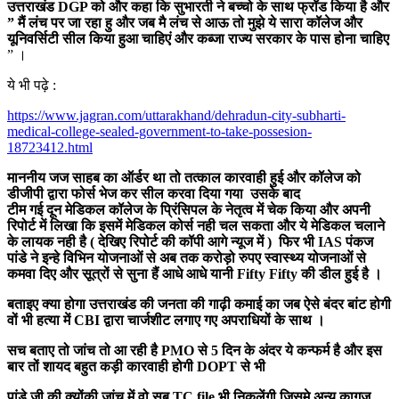
उत्तराखंड DGP को और कहा कि सुभारती ने बच्चो के साथ फ्रॉड किया है और
” मैं लंच पर जा रहा हु और जब मै लंच से आऊ तो मुझे ये सारा कॉलेज और
यूनिवर्सिटी सील किया हुआ चाहिएं और कब्जा राज्य सरकार के पास होना चाहिए
” ।
ये भी पढ़े :
https://www.jagran.com/uttarakhand/dehradun-city-subharti-
medical-college-sealed-government-to-take-possesion-
18723412.html
माननीय जज साहब का ऑर्डर था तो तत्काल कारवाही हुई और कॉलेज को
डीजीपी द्वारा फोर्स भेज कर सील करवा दिया गया उसके बाद
टीम गई दून मेडिकल कॉलेज के प्रिंसिपल के नेतृत्व में चेक किया और अपनी
रिपोर्ट में लिखा कि इसमें मेडिकल कोर्स नही चल सकता और ये मेडिकल चलाने
के लायक नही है ( देखिए रिपोर्ट की कॉपी आगे न्यूज में ) फिर भी IAS पंकज
पांडे ने इन्हे विभिन योजनाओं से अब तक करोड़ो रुपए स्वास्थ्य योजनाओं से
कमवा दिए और सूत्रों से सुना हैं आधे आधे यानी Fifty Fifty की डील हुई है ।
बताइए क्या होगा उत्तराखंड की जनता की गाढ़ी कमाई का जब ऐसे बंदर बांट होगी
वों भी हत्या में CBI द्वारा चार्जशीट लगाए गए अपराधियों के साथ ।
सच बताए तो जांच तो आ रही है PMO से 5 दिन के अंदर ये कन्फर्म है और इस
बार तों शायद बहुत कड़ी कारवाही होगी DOPT से भी
पांडे जी की क्योंकी जांच में वो सब TC file भी निकलेंगी जिसमे अन्य कागज