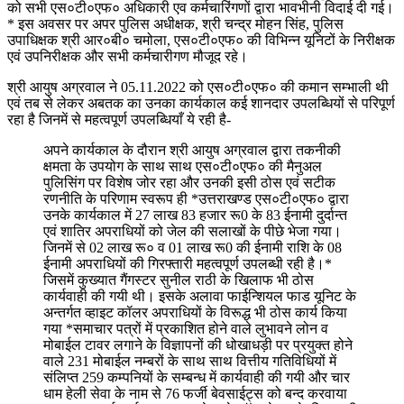
को सभी एस०टी०एफ० अधिकारी एव कर्मचारिंगणों द्वारा भावभीनी विदाई दी गई।
* इस अवसर पर अपर पुलिस अधीक्षक, श्री चन्द्र मोहन सिंह, पुलिस
उपाधिक्षक श्री आर०बी० चमोला, एस०टी०एफ० की विभिन्न यूनिटों के निरीक्षक
एवं उपनिरीक्षक और सभी कर्मचारीगण मौजूद रहे।
श्री आयुष अग्रवाल ने 05.11.2022 को एस०टी०एफ० की कमान सम्भाली थी
एवं तब से लेकर अबतक का उनका कार्यकाल कई शानदार उपलब्धियों से परिपूर्ण
रहा है जिनमें से महत्वपूर्ण उपलब्धियाँ ये रही है-
अपने कार्यकाल के दौरान श्री आयुष अग्रवाल द्वारा तकनीकी
क्षमता के उपयोग के साथ साथ एस०टी०एफ० की मैनुअल
पुलिसिंग पर विशेष जोर रहा और उनकी इसी ठोस एवं सटीक
रणनीति के परिणाम स्वरूप ही *उत्तराखण्ड एस०टी०एफ० द्वारा
उनके कार्यकाल में 27 लाख 83 हजार रू0 के 83 ईनामी दुर्दान्त
एवं शातिर अपराधियों को जेल की सलाखों के पीछे भेजा गया।
जिनमें से 02 लाख रू० व 01 लाख रू0 की ईनामी राशि के 08
ईनामी अपराधियों की गिरफ्तारी महत्वपूर्ण उपलब्धी रही है।*
जिसमें कुख्यात गैंगस्टर सुनील राठी के खिलाफ भी ठोस
कार्यवाही की गयी थी। इसके अलावा फाईन्शियल फाड यूनिट के
अन्तर्गत व्हाइट कॉलर अपराधियों के विरूद्ध भी ठोस कार्य किया
गया *समाचार पत्रों में प्रकाशित होने वाले लुभावने लोन व
मोबाईल टावर लगाने के विज्ञापनों की धोखाधड़ी पर प्रयुक्त होने
वाले 231 मोबाईल नम्बरों के साथ साथ वित्तीय गतिविधियों में
संलिप्त 259 कम्पनियों के सम्बन्ध में कार्यवाही की गयी और चार
धाम हेली सेवा के नाम से 76 फर्जी बेवसाईट्स को बन्द करवाया