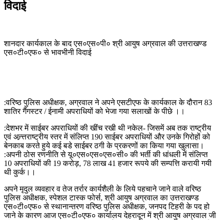
विदाई
शानदार कार्यकाल के बाद एस०एस०पी० श्री आयुष अग्रवाल की उत्तराखण्ड
एस०टी०एफ० से भावभीनी विदाई
:वरिष्ठ पुलिस अधीक्षक, अग्रवाल ने अपने एसटीएफ के कार्यकाल के दौरान 83
शातिर गैंगस्टर / ईनामी अपराधियों को भेजा गया सलाखों के पीछे ।।
:देशभर में साईबर अपराधियों की खींच रखी थी नकेल- जिसमें अब तक राष्ट्रीय
एवं अन्र्त्तराष्ट्रीय स्तर में संलिप्त 190 साईबर अपराधियों और उनके गिरोहों को
बेनकाब करते हुये कई बडे साईबर ठगी के प्रकरणों का किया गया खुलासा।
:अपनी ठोस रणनीति से यू०एस०एस०एस०सी० की भर्ती की धांधली में संलिप्त
10 अपराधियों की 19 करोड़, 78 लाख 41 हजार रूपये की सम्पत्ति करायी गयी
थी कुर्क।।
अपने मृदुल व्यवहार व तेज तर्रार कार्यशैली के लिये पहचाने जाने वाले वरिष्ठ
पुलिस अधीक्षक, स्पेशल टास्क फोर्स, श्री आयुष अग्रवाल का उत्तराखण्ड
एस०टी०एफ० से स्थानान्तरण वरिष्ठ पुलिस अधीक्षक, जनपद टिहरी के पद हो
जाने के कारण आज एस०टी०एफ० कार्यालय देहरादून में श्री आयुष अग्रवाल जी