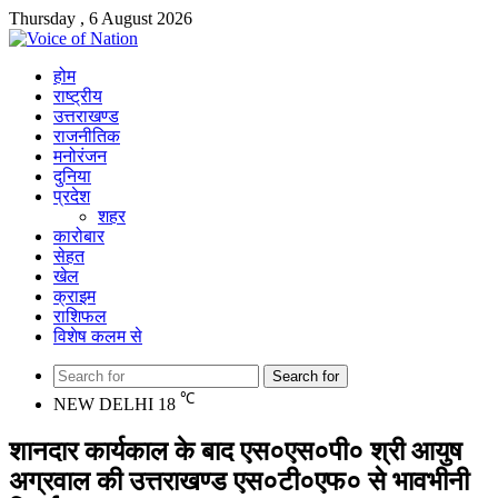
Thursday , 6 August 2026
होम
राष्ट्रीय
उत्तराखण्ड
राजनीतिक
मनोरंजन
दुनिया
प्रदेश
शहर
कारोबार
सेहत
खेल
क्राइम
राशिफल
विशेष कलम से
Search for
℃
NEW DELHI
18
शानदार कार्यकाल के बाद एस०एस०पी० श्री आयुष
अग्रवाल की उत्तराखण्ड एस०टी०एफ० से भावभीनी