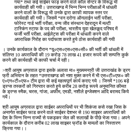
गया* तथा कई साईबर फाड़ करने वाले कॉल सेन्टर के विरूद्ध भी
कार्यवाही की गयी। उत्तराखण्ड में भिन्न भिन्न परीक्षाओं में धांधली
करने वालों के विरूद्ध भी उनके द्वारा काफी व्यापक स्तर पर
कार्यवाही की गयी। जिसमें *वन दरोगा ऑनलाईन भर्ती परीक्षा,
फोरेस्ट गार्ड भर्ती परीक्षा, वन्य जीव संस्थान देहरादून में मल्टी
टास्किंग स्टाफ के पद की परीक्षा, भारतीय युवा खेलकूद परिषद में
फर्जी भर्ती परीक्षा. आईलेट्स की परीक्षा में धांधली करने वाले
अपराधिक गिरोह का पर्दाफाश करते हुये ठोस कार्यवाही की गयी
। उनके कार्यकाल के दौरान *यू०एस०एस०एस०सी० की भर्ती की धांधली में
संलिप्त 10 अपराधियों की 19 करोड़ 78 लाख 41 हजार रूपये की सम्पत्ति कुर्क
करने की कार्यवाही भी काफी चर्चा में रही।
>श्री आयुष अग्रवाल द्वारा इसके अलावा मा० मुख्यमन्त्री जी उत्तराखंड के ड्रग
फ्री अभियान के तहत *उत्तराखण्ड को नशा मुक्त करने में भी एस०टी०एफ० की
ए०एन०टी०एफ० टीम द्वारा भी कई महत्वपूर्ण कार्य कराए गये । जिनमें *106 बड़े
ड्रग्स तस्करों को गिरप्तार करते हुये करीब 28 करोड़ रूपये अनुमानित कीमत
के ड्रग्स स्मैक, चरस, गांजा, अफीम, एमडी, नशीले इन्जेक्शन आदि बरामद किये
गयें।
श्री आयुष अग्रवाल द्वारा साईबर अपराधियों पर भी शिकंजा कसे रखा जिस के
अन्तर्गत साईबर फाड करने वाले साईबर देशभर से 190 साइबर अपराधियों को
देश के भिन्न भिन्न राज्यों से पकड़कर जेल की सलाखों के पीछे भेजा गया। अपने
कार्यकाल के दौरान करीब 02 लाख साइबर फ्रॉड के मामलों का निस्तारण
क्रिया गया।।