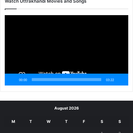
Watch Uttrakhandi Movies and Songs
Video
Player
00:00
03:22
August 2026
M
T
W
T
F
S
S