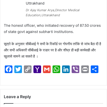
Dr Ajay Kumar Arya,Director Medical
Education,Uttarakhand
The honest officer, who initiated recovery of 87.50 crores
of state govt against subharti institutions.
सूत्रो के अनुसार सीबीआई ने सभी के रिकॉर्ड पर गोपनीय तरीके से जांच बैठा दी है
और सभी अधिकारी सीबीआई के राडार पर है और शीघ्र ही बड़ी कार्यवाही और
खुलासे सामने आ सकते है ।
F
T
C
Y
G
W
Li
Vi
Pr
S
a
w
o
a
m
h
n
b
in
h
c
itt
p
h
ai
at
k
er
t
ar
e
er
y
o
l
s
e
e
Leave a Reply
b
Li
o
A
dI