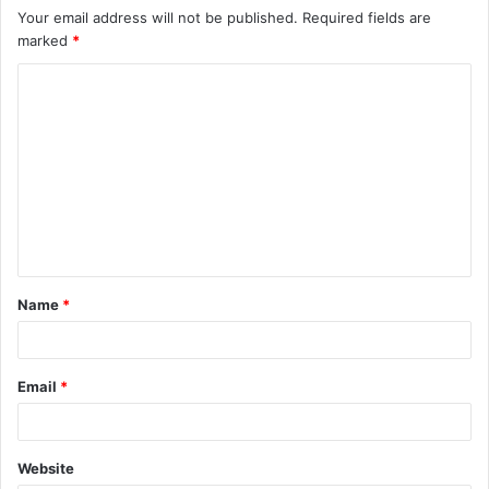
o
n
M
p
n
Your email address will not be published.
Required fields are
o
k
ai
p
marked
*
k
l
C
o
m
m
e
n
t
Name
*
*
Email
*
Website