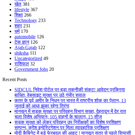
खेल
381
lifestyle
367
शिक्षा
266
Technology
233
शहर
231
धर्म
170
automobile
126
टेक ज्ञान
126
Ajab-Gajab
122
shiksha
111
Uncategorized
49
राशिफल
32
Government Jobs
20
Recent Posts
SIDCUL निवेश पोर्टल पर बड़ा तकनीकी संकट! आवेदन प्रक्रिया
बाधित, वेबसाइट सुरक्षा पर उठे गंभीर सवाल
कतर के पूर्व अमीर के निधन पर भारत में राष्ट्रीय शोक का ऐलान, 13
जुलाई को आधा झुका रहेगा तिरंगा
मानसून में सड़क सुरक्षा पर परिवहन विभाग सख्त, देहरादून में देर रात
चला विशेष अभियान; 105 वाहनों के चालान, 15 सीज
सड़क सुरक्षा को लेकर परिवहन उप निरीक्षकों का विशेष प्रशिक्षण
सम्पन्न, क्रैश इन्वेस्टिगेशन पर मिला व्यावहारिक प्रशिक्षण
मोदी कैबिनेट में बड़े फेरबदल की आहट ! मानसून सत्र से पहले सियासी